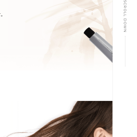
SCROLL DOWN
す。