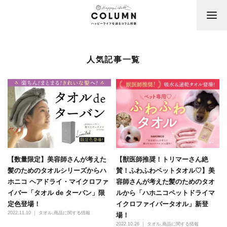
人気記事一覧
【数量限定】美容師さんが考えた
【獣医師推奨！トリマーさん絶
髪のためのタオルシリーズからハ
賛！ふわふわペットタオル♡】美
ホニコ ヘアドライ・マイクロファ
容師さんが考えた髪のためのタオ
イバー「タオル de ターバン」限
ルから「ハホニコペットドライマ
定色登場！
イクロファイバータオル」新登
2022.11.10 ｜
タオル
商品に関する情報
場！
2022.10.26 ｜
タオル
商品に関する情報