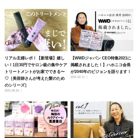
リアル主婦レポ！【新登場】嬉し
【WWDジャパン CEO特集2021に
い！1日30円でサロン級の集中ケア
掲載されました！】ハホニコ会長
トリートメントがお家でできる〜
が2040年のビジョンを語ります！
2021.02.11 ｜
♡［美容師さんが考えた髪のため
のシリーズ］
2021.06.24 ｜