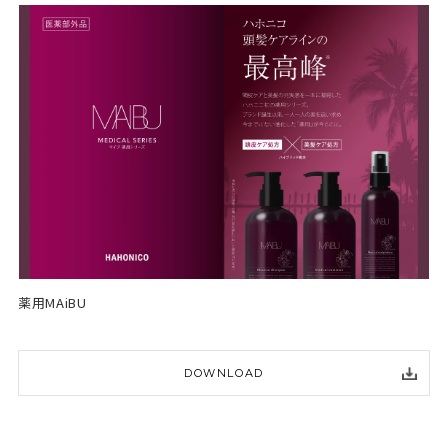
薬用MAiBU
DOWNLOAD