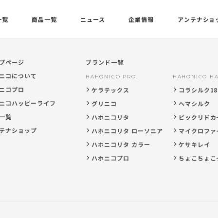
一覧
商品一覧
ニュース
企業情報
アンテナショ
プページ
ブランド一覧
ニコについて
HAHONICO PRO.
HAHONICO HA
ニコプロ
ケラテックス
コラシルク18
ニコハッピーライフ
グリニコ
ヘマシルク
一覧
ハホニコリタ
ビックリドカ
テナショップ
ハホニコリタ ローソニア
マイクロファ
ハホニコリタ カラー
ケサキレイ
ハホニコプロ
ちょこちょこ