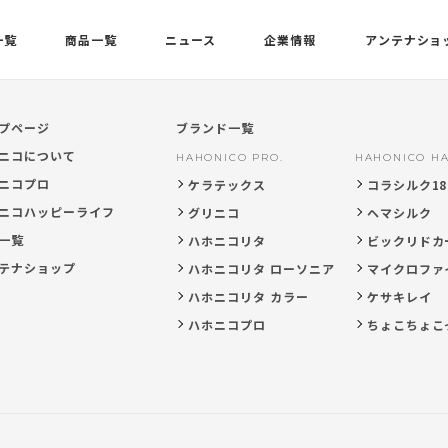
一覧
商品一覧
ニュース
企業情報
アンテナショ
プページ
ブランド一覧
ニコについて
HAHONICO PRO.
HAHONICO HA
ニコプロ
ケラテックス
コラシルク18
ニコハッピーライフ
グリニコ
ヘマシルク
一覧
ハホニコリタ
ビックリドカ
テナショップ
ハホニコリタ ローソニア
マイクロファ
ハホニコリタ カラー
ケサキレイ
ハホニコプロ
ちょこちょこ