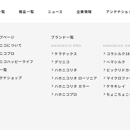
一覧
商品一覧
ニュース
企業情報
アンテナショ
プページ
ブランド一覧
ニコについて
HAHONICO PRO.
HAHONICO HA
ニコプロ
ケラテックス
コラシルク18
ニコハッピーライフ
グリニコ
ヘマシルク
一覧
ハホニコリタ
ビックリドカ
テナショップ
ハホニコリタ ローソニア
マイクロファ
ハホニコリタ カラー
ケサキレイ
ハホニコプロ
ちょこちょこ