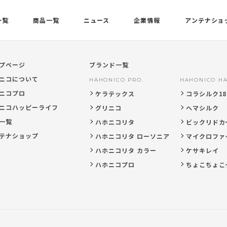
一覧
商品一覧
ニュース
企業情報
アンテナショ
プページ
ブランド一覧
ニコについて
HAHONICO PRO.
HAHONICO HA
ニコプロ
ケラテックス
コラシルク18
ニコハッピーライフ
グリニコ
ヘマシルク
一覧
ハホニコリタ
ビックリドカ
テナショップ
ハホニコリタ ローソニア
マイクロファ
ハホニコリタ カラー
ケサキレイ
ハホニコプロ
ちょこちょこ