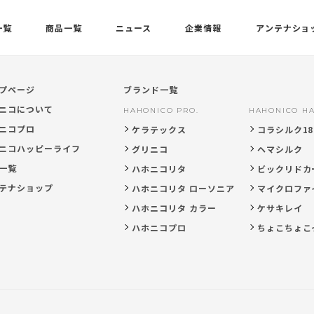
一覧
商品一覧
ニュース
企業情報
アンテナショ
プページ
ブランド一覧
ニコについて
HAHONICO PRO.
HAHONICO HA
ニコプロ
ケラテックス
コラシルク18
ニコハッピーライフ
グリニコ
ヘマシルク
一覧
ハホニコリタ
ビックリドカ
テナショップ
ハホニコリタ ローソニア
マイクロファ
ハホニコリタ カラー
ケサキレイ
ハホニコプロ
ちょこちょこ