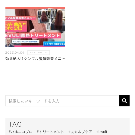
2023.04.04
PRODUCTS
効果絶大!?シンプル髪質改善メニュー。柔艶「LEVULI」 酸熱トリートメント
TAG
#ハホニコプロ
#トリートメント
#スカルプケア
#levuli