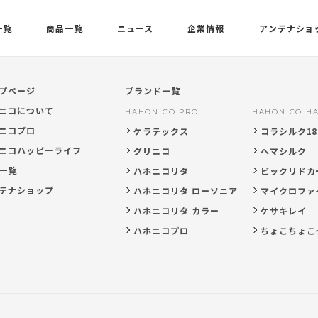
一覧
商品一覧
ニュース
企業情報
アンテナショ
プページ
ブランド一覧
ニコについて
HAHONICO PRO.
HAHONICO HA
ニコプロ
ケラテックス
コラシルク18
ニコハッピーライフ
グリニコ
ヘマシルク
一覧
ハホニコリタ
ビックリドカ
テナショップ
ハホニコリタ ローソニア
マイクロファ
ハホニコリタ カラー
ケサキレイ
ハホニコプロ
ちょこちょこ