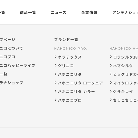
一覧
商品一覧
ニュース
企業情報
アンテナショ
プページ
ブランド一覧
ニコについて
HAHONICO PRO.
HAHONICO HA
ニコプロ
ケラテックス
コラシルク18
ニコハッピーライフ
グリニコ
ヘマシルク
一覧
ハホニコリタ
ビックリドカ
テナショップ
ハホニコリタ ローソニア
マイクロファ
ハホニコリタ カラー
ケサキレイ
ハホニコプロ
ちょこちょこ