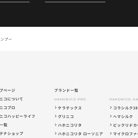
ャンプー
プページ
ブランド一覧
ニコについて
HAHONICO PRO.
HAHONICO HA
ニコプロ
ケラテックス
コラシルク18
ニコハッピーライフ
グリニコ
ヘマシルク
一覧
ハホニコリタ
ビックリドカ
テナショップ
ハホニコリタ ローソニア
マイクロファ