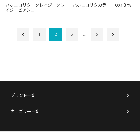
ハホニコリタ クレイジークレ
ハホニコリタカラー OXY３%
イジービアンコ
1
2
3
…
5
ブランド一覧
カテゴリー一覧