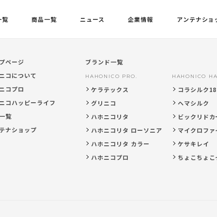
一覧
商品一覧
ニュース
企業情報
アンテナショ
プページ
ブランド一覧
ニコについて
HAHONICO PRO.
HAHONICO HA
ニコプロ
ケラテックス
コラシルク18
ニコハッピーライフ
グリニコ
ヘマシルク
一覧
ハホニコリタ
ビックリドカ
テナショップ
ハホニコリタ ローソニア
マイクロファ
ハホニコリタ カラー
ケサキレイ
ハホニコプロ
ちょこちょこ