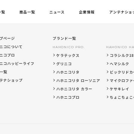
一覧
商品一覧
ニュース
企業情報
アンテナショ
プページ
ブランド一覧
ニコについて
HAHONICO PRO.
HAHONICO HA
ニコプロ
ケラテックス
コラシルク18
ニコハッピーライフ
グリニコ
ヘマシルク
一覧
ハホニコリタ
ビックリドカ
テナショップ
ハホニコリタ ローソニア
マイクロファ
ハホニコリタ カラー
ケサキレイ
ハホニコプロ
ちょこちょこ