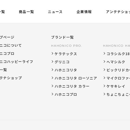
一覧
商品一覧
ニュース
企業情報
アンテナショ
プページ
ブランド一覧
ニコについて
HAHONICO PRO.
HAHONICO HA
ニコプロ
ケラテックス
コラシルク18
ニコハッピーライフ
グリニコ
ヘマシルク
一覧
ハホニコリタ
ビックリドカ
テナショップ
ハホニコリタ ローソニア
マイクロファ
ハホニコリタ カラー
ケサキレイ
ハホニコプロ
ちょこちょこ