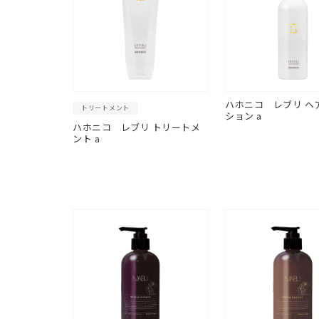
ハホニコ
レブリ ヘ
トリートメント
ション a
ハホニコ
レブリ トリートメ
ント a