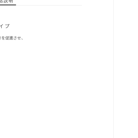
品説明
イプ
行を促進させ、