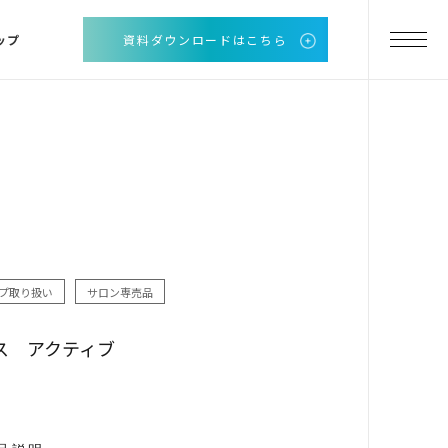
ップ
資料ダウンロードはこちら
プ取り扱い
サロン専売品
ス アクティブ