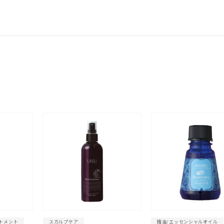
トメント
スカルプケア
精油/エッセンシャルオイル