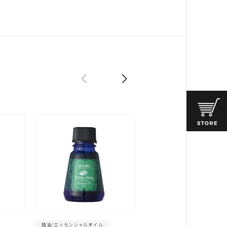
精油/エッセンシャルオイル
精油/エッセンシャルオイル