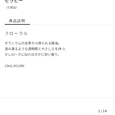
ゼラピー
〈化粧品〉
商品説明
フローラル
ゼラニウムの全草から得られる精油。
澄み渡るような透明感とやさしさを持つ、
少しローズに似たほのかに甘い香り。
10mL/¥3,080
1
/
14