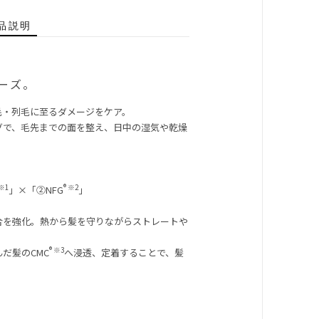
品説明
ーズ。
毛・列毛に至るダメージをケア。
グで、毛先までの面を整え、日中の湿気や乾燥
 ※1
® ※2
」×「②NFG
」
合を強化。熱から髪を守りながらストレートや
® ※3
だ髪のCMC
へ浸透、定着することで、髪