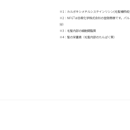
※1：カルボキシメチルシステインリシン(毛髪補修成
®
※2：NFG
は日産化学株式会社の登録商標です。パル
分）
※3：毛髪内部の細胞間脂質
※4：髪の栄養素（毛髪内部のたんぱく質）