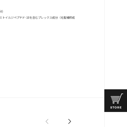
分)
ミトイルジペプチド-18を含むプレックス成分（毛髪補修成