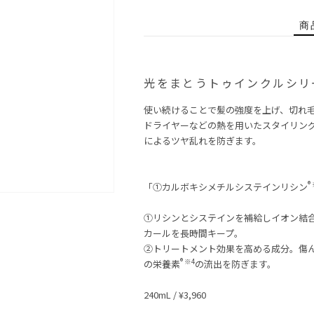
商
光をまとうトゥインクルシリ
使い続けることで髪の強度を上げ、切れ
ドライヤーなどの熱を用いたスタイリン
によるツヤ乱れを防ぎます。
®
「①カルボキシメチルシステインリシン
①リシンとシステインを補給しイオン結
カールを長時間キープ。
②トリートメント効果を高める成分。傷ん
® ※4
の栄養素
の流出を防ぎます。
240mL / ¥3,960