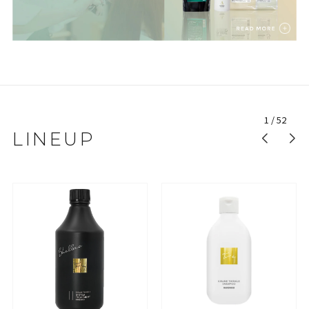
1
/
52
LINEUP