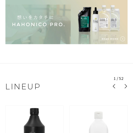
1
/
52
LINEUP