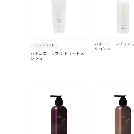
ハホニコ
レブリ ヘ
トリートメント
ション a
ハホニコ
レブリ トリートメ
ント a