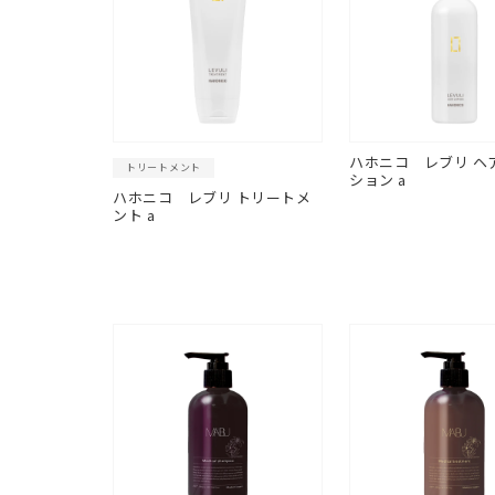
ハホニコ
レブリ ヘ
トリートメント
ション a
ハホニコ
レブリ トリートメ
ント a